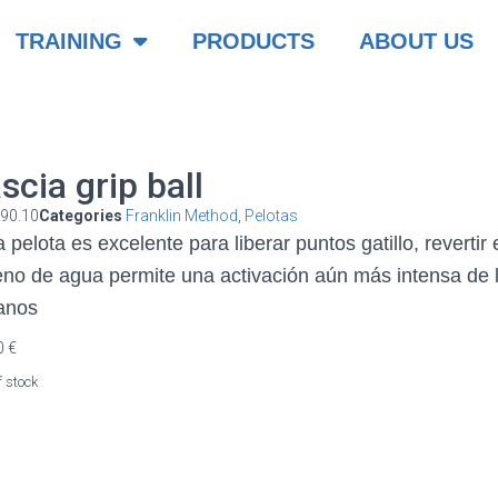
TRAINING
PRODUCTS
ABOUT US
scia grip ball
U
90.10
Categories
Franklin Method
,
Pelotas
 pelota es excelente para liberar puntos gatillo, revertir 
leno de agua permite una activación aún más intensa de l
anos
0
€
f stock