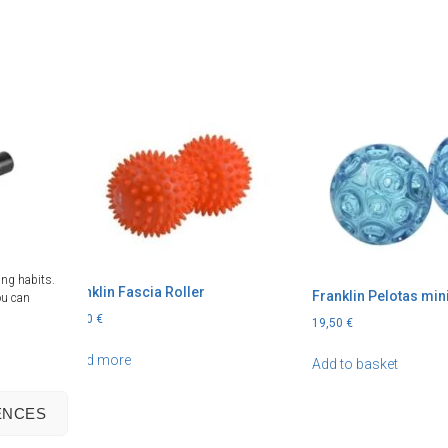
ing habits.
Franklin Fascia Roller
Franklin Pelotas mini
ou can
19,50
€
19,50
€
Read more
Add to basket
ENCES