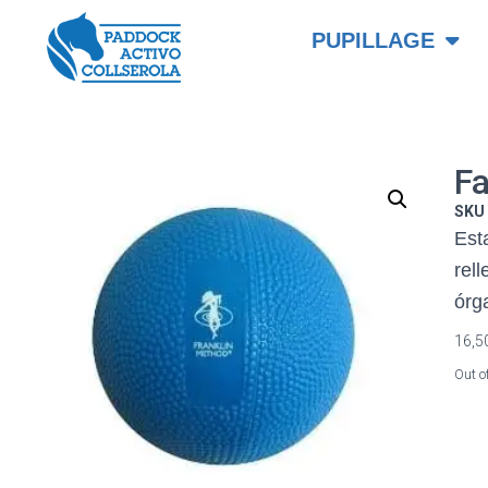
PUPILLAGE
Fa
SK
Esta
rel
órg
16,5
Out o