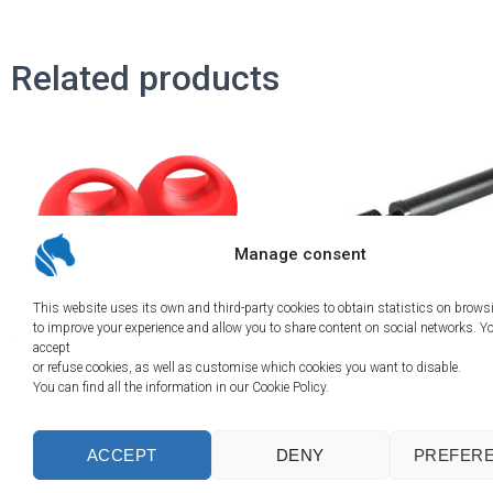
Related products
Manage consent
This website uses its own and third-party cookies to obtain statistics on brows
to improve your experience and allow you to share content on social networks. Y
Training ball
Inflation pump
accept
or refuse cookies, as well as customise which cookies you want to disable.
38,40
€
9,50
€
You can find all the information in our Cookie Policy.
Add to basket
Add to basket
ACCEPT
DENY
PREFER