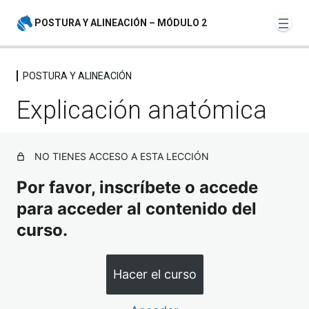
POSTURA Y ALINEACIÓN – MÓDULO 2
POSTURA Y ALINEACIÓN
INTRODUCCIÓN
Explicación anatómica
5 lecciones
POSTURA Y ALINEACIÓN
NO TIENES ACCESO A ESTA LECCIÓN
Explicación anatómica
Por favor, inscríbete o accede
Análisis binomio montado para crear línea base
para acceder al contenido del
curso.
Ejercicios del jinete desmontado
Ejercicios con caballo
Hacer el curso
Análisis binomio montado para comparar movimientos