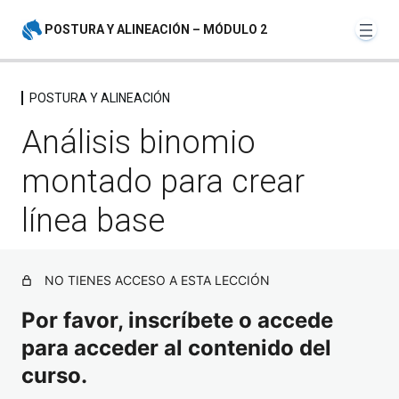
POSTURA Y ALINEACIÓN – MÓDULO 2
POSTURA Y ALINEACIÓN
INTRODUCCIÓN
Análisis binomio
5 lecciones
montado para crear
POSTURA Y ALINEACIÓN
línea base
Explicación anatómica
Análisis binomio montado para crear línea base
NO TIENES ACCESO A ESTA LECCIÓN
Ejercicios del jinete desmontado
Por favor, inscríbete o accede
Ejercicios con caballo
para acceder al contenido del
curso.
Análisis binomio montado para comparar movimientos