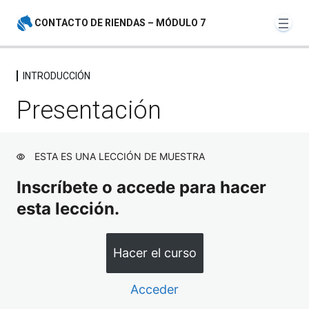
CONTACTO DE RIENDAS – MÓDULO 7
INTRODUCCIÓN
INTRODUCCIÓN
Presentación
Presentación
Vista previa
Concentración: calentamiento
ESTA ES UNA LECCIÓN DE MUESTRA
Coordinación: imágenes en lugar de movimiento
Inscríbete o accede para hacer
esta lección.
Respiración y Core
Propiocepción y tapping para caballos
Hacer el curso
CONTACTO DE RIENDAS
Acceder
6 lecciones, 1 cuestionario