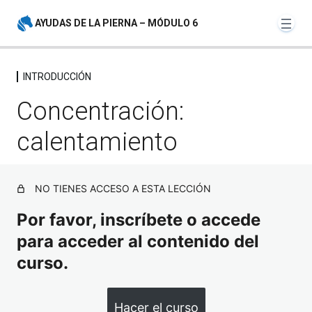
AYUDAS DE LA PIERNA – MÓDULO 6
INTRODUCCIÓN
INTRODUCCIÓN
Concentración:
Presentación
Vista previa
calentamiento
Concentración: calentamiento
Coordinación: imágenes en lugar de movimiento
NO TIENES ACCESO A ESTA LECCIÓN
Respiración y Core
Por favor, inscríbete o accede
para acceder al contenido del
Propiocepción y tapping para caballos
curso.
AYUDAS DE LA PIERNA
6 lecciones, 1 cuestionario
Hacer el curso